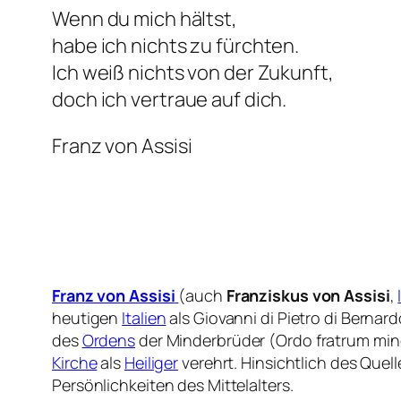
Wenn du mich hältst,
habe ich nichts zu fürchten.
Ich weiß nichts von der Zukunft,
doch ich vertraue auf dich.
Franz von Assisi
Franz von Assisi
(auch
Franziskus von Assisi
,
heutigen
Italien
als
Giovanni di Pietro di Bernar
des
Ordens
der Minderbrüder (
Ordo fratrum mi
Kirche
als
Heiliger
verehrt. Hinsichtlich des Qu
Persönlichkeiten des Mittelalters.