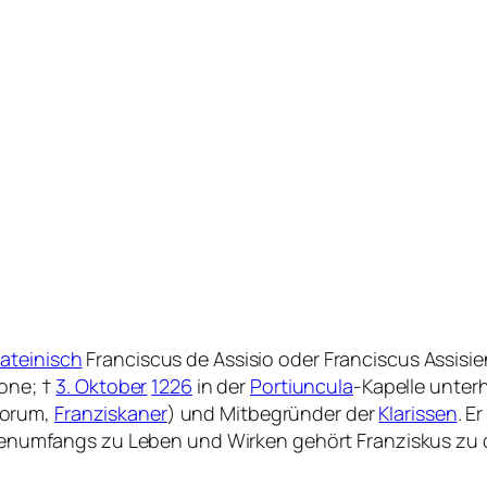
lateinisch
Franciscus de Assisio
oder
Franciscus Assisie
done
; †
3. Oktober
1226
in der
Portiuncula
-Kapelle unter
norum
,
Franziskaner
) und Mitbegründer der
Klarissen
. E
ellenumfangs zu Leben und Wirken gehört Franziskus z