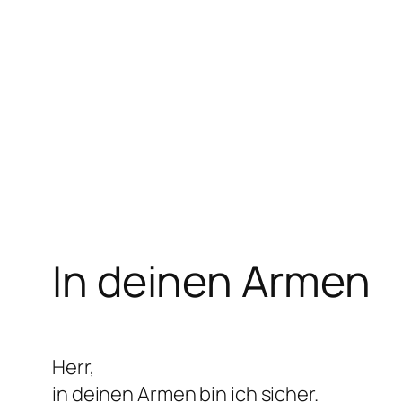
Zum
Inhalt
springen
In deinen Armen
Herr,
in deinen Armen bin ich sicher.