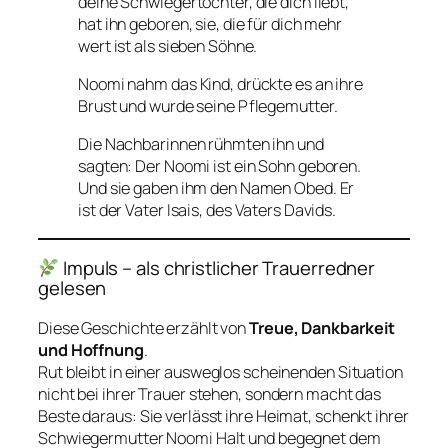
deine Schwiegertochter, die dich liebt,
hat ihn geboren, sie, die für dich mehr
wert ist als sieben Söhne.
Noomi nahm das Kind, drückte es an ihre
Brust und wurde seine Pflegemutter.
Die Nachbarinnen rühmten ihn und
sagten: Der Noomi ist ein Sohn geboren.
Und sie gaben ihm den Namen Obed. Er
ist der Vater Isais, des Vaters Davids.
Impuls – als christlicher Trauerredner
gelesen
Diese Geschichte erzählt von
Treue, Dankbarkeit
und Hoffnung
.
Rut bleibt in einer ausweglos scheinenden Situation
nicht bei ihrer Trauer stehen, sondern macht das
Beste daraus: Sie verlässt ihre Heimat, schenkt ihrer
Schwiegermutter Noomi Halt und begegnet dem