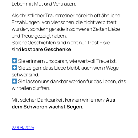
Leben mit Mut und Vertrauen.
Als christlicher Trauerredner höre ich oft ähnliche
Erzählungen: von Menschen, die nicht verbittert
wurden, sondern gerade in schweren Zeiten Liebe
und Treue gezeigt haben.
Solche Geschichten sind nicht nur Trost – sie
sind
kostbare Geschenke
.
Sie erinnern uns daran, wie wertvoll Treue ist.
Sie zeigen, dass Liebe bleibt, auch wenn Wege
schwer sind.
Sie lassen uns dankbar werden für das Leben, das
wir teilen durften.
Mit solcher Dankbarkeit können wir lernen:
Aus
dem Schweren wächst Segen.
23/08/2025