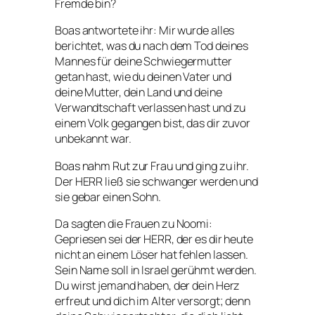
Fremde bin?
Boas antwortete ihr: Mir wurde alles
berichtet, was du nach dem Tod deines
Mannes für deine Schwiegermutter
getan hast, wie du deinen Vater und
deine Mutter, dein Land und deine
Verwandtschaft verlassen hast und zu
einem Volk gegangen bist, das dir zuvor
unbekannt war.
Boas nahm Rut zur Frau und ging zu ihr.
Der HERR ließ sie schwanger werden und
sie gebar einen Sohn.
Da sagten die Frauen zu Noomi:
Gepriesen sei der HERR, der es dir heute
nicht an einem Löser hat fehlen lassen.
Sein Name soll in Israel gerühmt werden.
Du wirst jemand haben, der dein Herz
erfreut und dich im Alter versorgt; denn