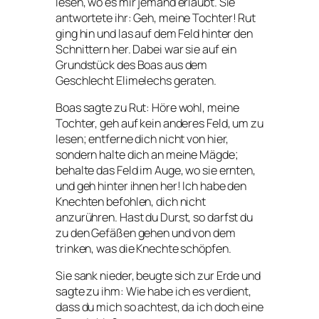
lesen, wo es mir jemand erlaubt. Sie
antwortete ihr: Geh, meine Tochter! Rut
ging hin und las auf dem Feld hinter den
Schnittern her. Dabei war sie auf ein
Grundstück des Boas aus dem
Geschlecht Elimelechs geraten.
Boas sagte zu Rut: Höre wohl, meine
Tochter, geh auf kein anderes Feld, um zu
lesen; entferne dich nicht von hier,
sondern halte dich an meine Mägde;
behalte das Feld im Auge, wo sie ernten,
und geh hinter ihnen her! Ich habe den
Knechten befohlen, dich nicht
anzurühren. Hast du Durst, so darfst du
zu den Gefäßen gehen und von dem
trinken, was die Knechte schöpfen.
Sie sank nieder, beugte sich zur Erde und
sagte zu ihm: Wie habe ich es verdient,
dass du mich so achtest, da ich doch eine