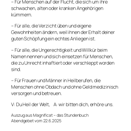
– Für Menschen auf der Flucht, die sich um ihre
schwachen, alten oder kranken Angehörigen
kümmern.
– Für alle, die Verzicht üben und eigene
Gewohnheiten ändern, weil ihnen der Erhalt deiner
guten Schöpfung ein echtes Anliegen ist.
– Für alle, die Ungerechtigkeit und Willkür beim
Namen nennen und sich einsetzen für Menschen,
die zu Unrecht inhaftiert oder verschleppt worden
sind.
– Für Frauen und Männer in Heilberufen, die
Menschen ohne Obdach und ohne Geld medizinisch
versorgen und betreuen.
V: Du Heil der Welt, A: wir bitten dich, erhöre uns.
Auszug aus Magnificat – das Stundenbuch
Abendgebet vom 22.6.2025