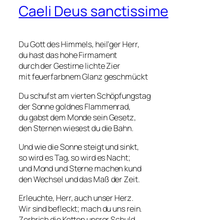
Caeli Deus sanctissime
Du Gott des Himmels, heil’ger Herr,
du hast das hohe Firmament
durch der Gestirne lichte Zier
mit feuerfarbnem Glanz geschmückt
Du schufst am vierten Schöpfungstag
der Sonne goldnes Flammenrad,
du gabst dem Monde sein Gesetz,
den Sternen wiesest du die Bahn.
Und wie die Sonne steigt und sinkt,
so wird es Tag, so wird es Nacht;
und Mond und Sterne machen kund
den Wechsel und das Maß der Zeit.
Erleuchte, Herr, auch unser Herz.
Wir sind befleckt; mach du uns rein.
Zerbrich die Ketten unsrer Schuld