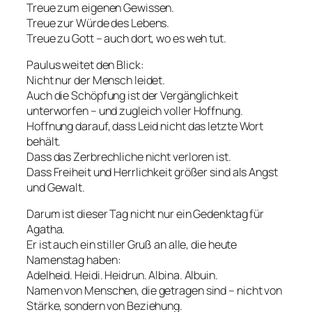
Treue zum eigenen Gewissen.
Treue zur Würde des Lebens.
Treue zu Gott – auch dort, wo es weh tut.
Paulus weitet den Blick:
Nicht nur der Mensch leidet.
Auch die Schöpfung ist der Vergänglichkeit
unterworfen – und zugleich voller Hoffnung.
Hoffnung darauf, dass Leid nicht das letzte Wort
behält.
Dass das Zerbrechliche nicht verloren ist.
Dass Freiheit und Herrlichkeit größer sind als Angst
und Gewalt.
Darum ist dieser Tag nicht nur ein Gedenktag für
Agatha.
Er ist auch ein stiller Gruß an alle, die heute
Namenstag haben:
Adelheid. Heidi. Heidrun. Albina. Albuin.
Namen von Menschen, die getragen sind – nicht von
Stärke, sondern von Beziehung.