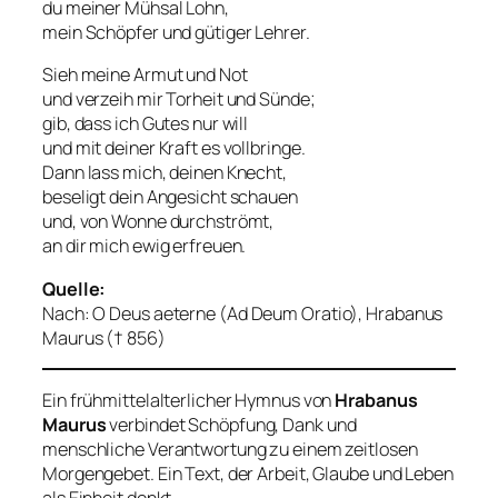
du meiner Mühsal Lohn,
mein Schöpfer und gütiger Lehrer.
Sieh meine Armut und Not
und verzeih mir Torheit und Sünde;
gib, dass ich Gutes nur will
und mit deiner Kraft es vollbringe.
Dann lass mich, deinen Knecht,
beseligt dein Angesicht schauen
und, von Wonne durchströmt,
an dir mich ewig erfreuen.
Quelle:
Nach:
O Deus aeterne (Ad Deum Oratio)
, Hrabanus
Maurus († 856)
Ein frühmittelalterlicher Hymnus von
Hrabanus
Maurus
verbindet Schöpfung, Dank und
menschliche Verantwortung zu einem zeitlosen
Morgengebet. Ein Text, der Arbeit, Glaube und Leben