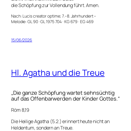
die Schöpfung zur Vollendung führt. Amen.
Nach: Lucis creator optime; 7.–8. Jahrhundert –
Melodie: GL 90 · GL 1975 704 · KG 679 · EG 469
15/06/2026
Hl. Agatha und die Treue
„Die ganze Schöpfung wartet sehnsüchtig
auf das Offenbarwerden der Kinder Gottes.“
Röm 8,19
Die Heilige Agatha (5.2.) erinnert heute nicht an
Heldentum, sondern an Treue.