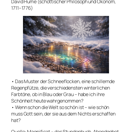
David Hume (schottischer Philosoph und Ökonom,
1711–1776)
• Das Muster der Schneeflocken, eine schillernde
Regenpfütze, die verschiedensten winterlichen
Farbtöne, ob in Blau oder Grau – habe ich ihre
Schönheit heute wahrgenommen?
• Wenn schon die Welt so schön ist – wie schön
muss Gott sein, der sie aus dem Nichts erschaffen
hat?
Quelle: Magnificat – das Stundenbuch, Abendgebet