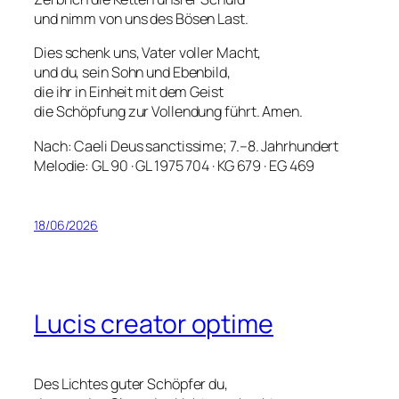
und nimm von uns des Bösen Last.
Dies schenk uns, Vater voller Macht,
und du, sein Sohn und Ebenbild,
die ihr in Einheit mit dem Geist
die Schöpfung zur Vollendung führt. Amen.
Nach: Caeli Deus sanctissime; 7.–8. Jahrhundert
Melodie: GL 90 · GL 1975 704 · KG 679 · EG 469
18/06/2026
Lucis creator optime
Des Lichtes guter Schöpfer du,