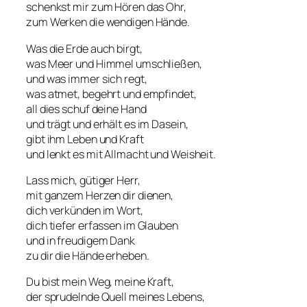
schenkst mir zum Hören das Ohr,
zum Werken die wendigen Hände.
Was die Erde auch birgt,
was Meer und Himmel umschließen,
und was immer sich regt,
was atmet, begehrt und empfindet,
all dies schuf deine Hand
und trägt und erhält es im Dasein,
gibt ihm Leben und Kraft
und lenkt es mit Allmacht und Weisheit.
Lass mich, gütiger Herr,
mit ganzem Herzen dir dienen,
dich verkünden im Wort,
dich tiefer erfassen im Glauben
und in freudigem Dank
zu dir die Hände erheben.
Du bist mein Weg, meine Kraft,
der sprudelnde Quell meines Lebens,