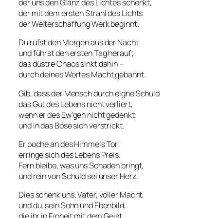
der uns den Glanz des Lichtes schenkt,
der mit dem ersten Strahl des Lichts
der Welterschaffung Werk beginnt.
Du rufst den Morgen aus der Nacht
und führst den ersten Tag herauf;
das düstre Chaos sinkt dahin –
durch deines Wortes Macht gebannt.
Gib, dass der Mensch durch eigne Schuld
das Gut des Lebens nicht verliert,
wenn er des Ew’gen nicht gedenkt
und in das Böse sich verstrickt.
Er poche an des Himmels Tor,
erringe sich des Lebens Preis.
Fern bleibe, was uns Schaden bringt,
und rein von Schuld sei unser Herz.
Dies schenk uns, Vater, voller Macht,
und du, sein Sohn und Ebenbild,
die ihr in Einheit mit dem Geist