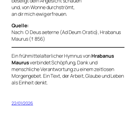
beseligt dein Angesicht schauen
und, von Wonne durchströmt,
an dir mich ewig erfreuen.
Quelle:
Nach:
O Deus aeterne (Ad Deum Oratio)
, Hrabanus
Maurus († 856)
Ein frühmittelalterlicher Hymnus von
Hrabanus
Maurus
verbindet Schöpfung, Dank und
menschliche Verantwortung zu einem zeitlosen
Morgengebet. Ein Text, der Arbeit, Glaube und Leben
als Einheit denkt.
22/01/2026