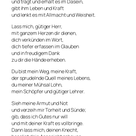
und trägt und erhält es im Dasein,
gibt ihm Leben und Kraft
und lenkt es mit Allmacht und Weisheit.
Lass mich, gütiger Herr,
mit ganzem Herzen dir dienen,
dich verkünden im Wort,
dich tiefer erfassen im Glauben
und in freudigem Dank
zu dir die Hände erheben.
Du bist mein Weg, meine Kraft,
der sprudelnde Quell meines Lebens,
du meiner Mühsal Lohn,
mein Schöpfer und gütiger Lehrer.
Sieh meine Armut und Not
und verzeih mir Torheit und Sünde;
gib, dass ich Gutes nur will
und mit deiner Kraft es vollbringe.
Dann lass mich, deinen Knecht,