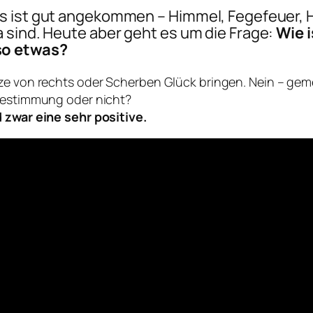
es ist gut angekommen –
Himmel, Fegefeuer, H
 sind. Heute aber geht es um die Frage:
Wie 
so etwas?
tze von rechts oder Scherben Glück bringen. Nein – ge
rbestimmung oder nicht?
d zwar eine sehr positive.