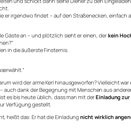
ereiten und schickt dann seine Diener zu den Eingeladen
cht.
die er irgendwo findet – auf den Straßenecken, einfach a
e Gäste an – und plötzlich sieht er einen, der
kein Hoc
inen?“
n in die äußerste Finsternis.
userwählt.“
rum wird der arme Kerl hinausgeworfen? Vielleicht war 
en – auch dank der Begegnung mit Menschen aus anderen
st es bis heute üblich, dass man mit der
Einladung zur
r Verfügung gestellt.
, heißt das: Er hat die Einladung
nicht wirklich ang