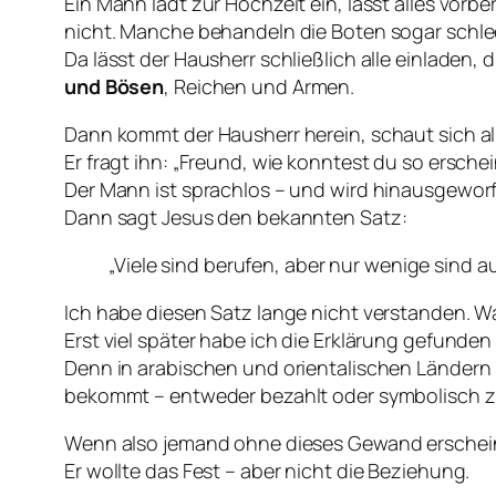
Ein Mann lädt zur Hochzeit ein, lässt alles vorb
nicht. Manche behandeln die Boten sogar schle
Da lässt der Hausherr schließlich alle einladen, 
und Bösen
, Reichen und Armen.
Dann kommt der Hausherr herein, schaut sich all
Er fragt ihn: „Freund, wie konntest du so ersche
Der Mann ist sprachlos – und wird hinausgeworfe
Dann sagt Jesus den bekannten Satz:
„Viele sind berufen, aber nur wenige sind a
Ich habe diesen Satz lange nicht verstanden. Wa
Erst viel später habe ich die Erklärung gefund
Denn in arabischen und orientalischen Ländern i
bekommt – entweder bezahlt oder symbolisch zu
Wenn also jemand ohne dieses Gewand erscheint
Er wollte das Fest – aber nicht die Beziehung.