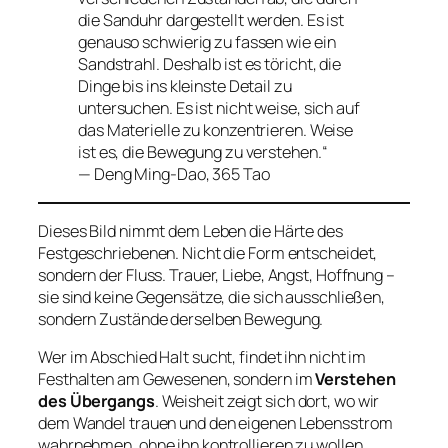
die Sanduhr dargestellt werden. Es ist
genauso schwierig zu fassen wie ein
Sandstrahl. Deshalb ist es töricht, die
Dinge bis ins kleinste Detail zu
untersuchen. Es ist nicht weise, sich auf
das Materielle zu konzentrieren. Weise
ist es, die Bewegung zu verstehen.“
— Deng Ming-Dao,
365 Tao
Dieses Bild nimmt dem Leben die Härte des
Festgeschriebenen. Nicht die Form entscheidet,
sondern der Fluss. Trauer, Liebe, Angst, Hoffnung –
sie sind keine Gegensätze, die sich ausschließen,
sondern Zustände derselben Bewegung.
Wer im Abschied Halt sucht, findet ihn nicht im
Festhalten am Gewesenen, sondern im
Verstehen
des Übergangs
. Weisheit zeigt sich dort, wo wir
dem Wandel trauen und den eigenen Lebensstrom
wahrnehmen, ohne ihn kontrollieren zu wollen.