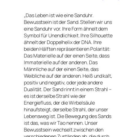
„Das Leben ist wie eine Sanduhr.
Bewusstsein ist der Sand. Stellen wir uns
eine Sanduhr vor. Ihre Form ähnelt dem
Symbol für Unendlichkeit. Ihre Silhouette
ähnelt der Doppelhelix der DNA. Ihre
beiden Hälften repräsentieren Polarität:
Das Materielle auf der einen Seite, dass
Immaterielle auf der anderen. Das
Männliche auf der einen Seite, das
Weibliche auf der anderen. Heiß und kalt,
positiv und negativ, oder jede andere
Dualität. Der Sand rinnt in einem Strahl –
es ist derselbe Strahl wie der
Energiefluss, der die Wirbelsäule
hinaufsteigt, derselbe Strahl, der unser
Lebensweg ist. Die Bewegung des Sands
ist das, was wir Tao nennen. Unser
Bewusstsein wechselt zwischen den
verschiedenen Zuständen ab, die durch