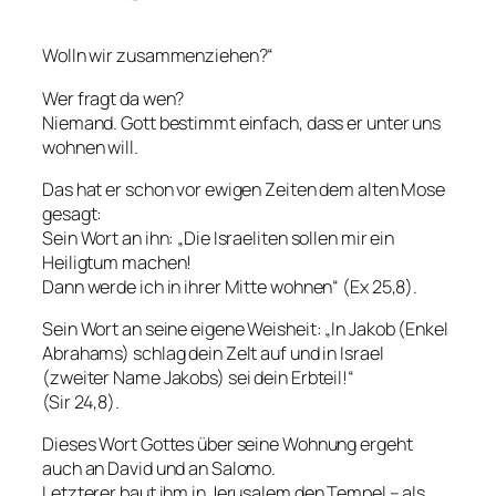
Wolln wir zusammenziehen?“
Wer fragt da wen?
Niemand. Gott bestimmt einfach, dass er unter uns
wohnen will.
Das hat er schon vor ewigen Zeiten dem alten Mose
gesagt:
Sein Wort an ihn: „Die Israeliten sollen mir ein
Heiligtum machen!
Dann werde ich in ihrer Mitte wohnen“ (Ex 25,8).
Sein Wort an seine eigene Weisheit: „In Jakob (Enkel
Abrahams) schlag dein Zelt auf und in Israel
(zweiter Name Jakobs) sei dein Erbteil!“
(Sir 24,8).
Dieses Wort Gottes über seine Wohnung ergeht
auch an David und an Salomo.
Letzterer baut ihm in Jerusalem den Tempel – als