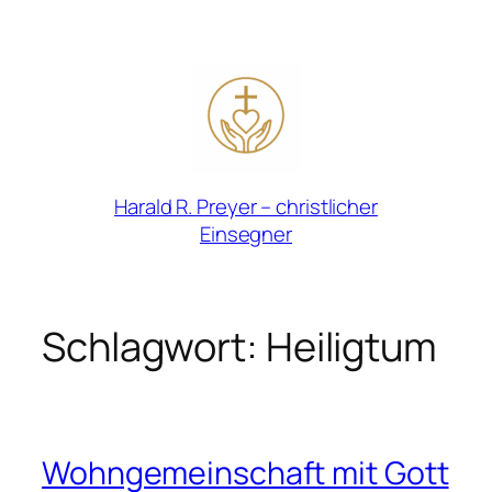
Zum
Inhalt
springen
Harald R. Preyer – christlicher
Einsegner
Schlagwort:
Heiligtum
Wohngemeinschaft mit Gott