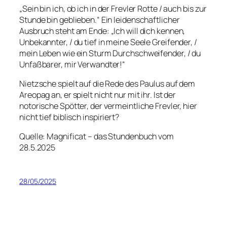
„Sein bin ich, ob ich in der Frevler Rotte / auch bis zur
Stunde bin geblieben.“ Ein leidenschaftlicher
Ausbruch steht am Ende: „Ich will dich kennen,
Unbekannter, / du tief in meine Seele Greifender, /
mein Leben wie ein Sturm Durchschweifender, / du
Unfaßbarer, mir Verwandter!“
Nietzsche spielt auf die Rede des Paulus auf dem
Areopag an, er spielt nicht nur mit ihr. Ist der
notorische Spötter, der vermeintliche Frevler, hier
nicht tief biblisch inspiriert?
Quelle: Magnificat – das Stundenbuch vom
28.5.2025
28/05/2025