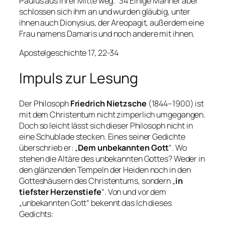
Paulus aus ihrer Mitte weg. 34 Einige Männer aber
schlossen sich ihm an und wurden gläubig, unter
ihnen auch Dionysius, der Areopagit, außerdem eine
Frau namens Damaris und noch andere mit ihnen.
Apostelgeschichte 17, 22-34
Impuls zur Lesung
Der Philosoph
Friedrich Nietzsche
(1844–1900) ist
mit dem Christentum nicht zimperlich umgegangen.
Doch so leicht lässt sich dieser Philosoph nicht in
eine Schublade stecken. Eines seiner Gedichte
überschrieb er: „
Dem unbekannten Gott
“. Wo
stehen die Altäre des unbekannten Gottes? Weder in
den glänzenden Tempeln der Heiden noch in den
Gotteshäusern des Christentums, sondern „
in
tiefster Herzenstiefe
“. Von und vor dem
„unbekannten Gott“ bekennt das Ich dieses
Gedichts: