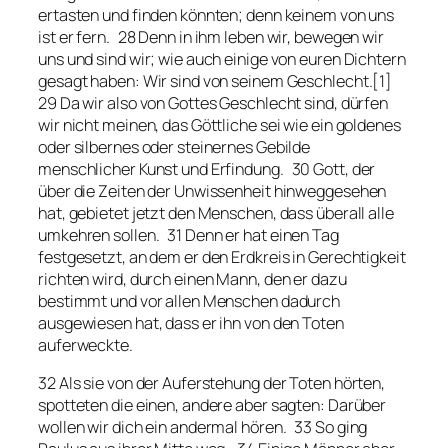
ertasten und finden könnten; denn keinem von uns
ist er fern. 28 Denn in ihm leben wir, bewegen wir
uns und sind wir; wie auch einige von euren Dichtern
gesagt haben: Wir sind von seinem Geschlecht.[1]
29 Da wir also von Gottes Geschlecht sind, dürfen
wir nicht meinen, das Göttliche sei wie ein goldenes
oder silbernes oder steinernes Gebilde
menschlicher Kunst und Erfindung. 30 Gott, der
über die Zeiten der Unwissenheit hinweggesehen
hat, gebietet jetzt den Menschen, dass überall alle
umkehren sollen. 31 Denn er hat einen Tag
festgesetzt, an dem er den Erdkreis in Gerechtigkeit
richten wird, durch einen Mann, den er dazu
bestimmt und vor allen Menschen dadurch
ausgewiesen hat, dass er ihn von den Toten
auferweckte.
32 Als sie von der Auferstehung der Toten hörten,
spotteten die einen, andere aber sagten: Darüber
wollen wir dich ein andermal hören. 33 So ging