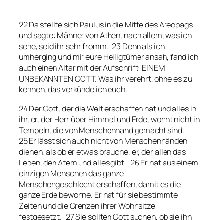
22 Da stellte sich Paulus in die Mitte des Areopags
und sagte: Männer von Athen, nach allem, was ich
sehe, seid ihr sehr fromm. 23 Denn als ich
umherging und mir eure Heiligtümer ansah, fand ich
auch einen Altar mit der Aufschrift: EINEM
UNBEKANNTEN GOTT. Was ihr verehrt, ohne es zu
kennen, das verkünde ich euch.
24 Der Gott, der die Welt erschaffen hat und alles in
ihr, er, der Herr über Himmel und Erde, wohnt nicht in
Tempeln, die von Menschenhand gemacht sind.
25 Er lässt sich auch nicht von Menschenhänden
dienen, als ob er etwas brauche, er, der allen das
Leben, den Atem und alles gibt. 26 Er hat aus einem
einzigen Menschen das ganze
Menschengeschlecht erschaffen, damit es die
ganze Erde bewohne. Er hat für sie bestimmte
Zeiten und die Grenzen ihrer Wohnsitze
festgesetzt. 27 Sie sollten Gott suchen, ob sie ihn