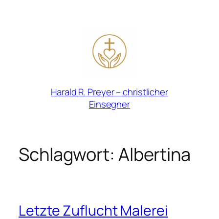
Zum
Inhalt
springen
Harald R. Preyer – christlicher
Einsegner
Schlagwort:
Albertina
Letzte Zuflucht Malerei