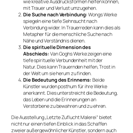
wie kreative Ausdrucksformen helfen können,
mit Trauer und Verlust umzugehen.
Die Suche nach Verbindung:
Wongs Werke
spiegeln eine tiefe Sehnsucht nach
Verbindung wider. In Trauerreden kann dies als
Metapher für die menschliche Suche nach
Nähe und Verständnis dienen.
Die spirituelle Dimension des
Abschieds:
Van Goghs Werke zeigen eine
tiefe spirituelle Verbundenheit mit der
Natur. Dies kann Trauernden helfen, Trost in
der Welt um sie herum zu finden.
Die Bedeutung des Erinnerns:
Beide
Künstler wurden posthum für ihre Werke
anerkannt. Dies unterstreicht die Bedeutung,
das Leben und die Erinnerungen an
Verstorbene zu bewahren und zu ehren.
Die Ausstellung „Letzte Zuflucht Malerei“ bietet
nicht nur einen tiefen Einblick in das Schaffen
zweier außergewöhnlicher Künstler, sondern auch