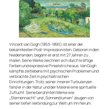
Vincent van Gogh (1853–1890) ist einer der
bekanntesten Post-Impressionisten. Geboren in den
Niederlanden, begann er erst mit 27 Jahren zu
malen. Seine Werke zeichnen sich durch kräftige
Farben und expressive Pinselstriche aus. Van Gogh
kämpfte zeitlebens mit psychischen Problemen und
verbrachte Zeit in psychiatrischen
Einrichtungen. Trotz seiner inneren Turbulenzen
fand er in der Natur und der Malerei eine spirituelle
Zuflucht. Seine berühmten Werke wie
„Sternennacht“ und „Sonnenblumen“ zeugen von
seiner tiefen Verbindung zur Welt um ihn herum.