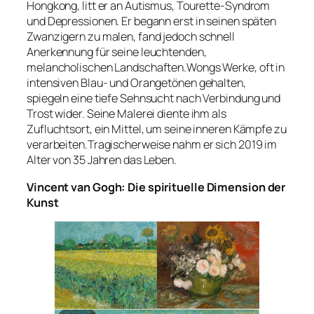
Hongkong, litt er an Autismus, Tourette-Syndrom
und Depressionen. Er begann erst in seinen späten
Zwanzigern zu malen, fand jedoch schnell
Anerkennung für seine leuchtenden,
melancholischen Landschaften.Wongs Werke, oft in
intensiven Blau- und Orangetönen gehalten,
spiegeln eine tiefe Sehnsucht nach Verbindung und
Trost wider. Seine Malerei diente ihm als
Zufluchtsort, ein Mittel, um seine inneren Kämpfe zu
verarbeiten.Tragischerweise nahm er sich 2019 im
Alter von 35 Jahren das Leben.
Vincent van Gogh: Die spirituelle Dimension der
Kunst