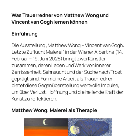
Was Trauerredner von Matthew Wong und
Vincent van Gogh lernen können
Einführung
Die Ausstellung „Matthew Wong – Vincent van Gogh:
Letzte Zuflucht Malerei“ in der Wiener Albertina (14.
Februar – 19. Juni 2025) bringt zwei Künstler
zusammen, deren Leben und Werk von innerer
Zerrissenheit, Sehnsucht und der Suche nach Trost
geprägt sind. Für meine Arbeit als Trauerredner
bietet diese Gegenüberstellung wertvolle Impulse,
um über Verlust, Hoffnung und die heilende Kraft der
Kunst zu reflektieren.
Matthew Wong: Malerei als Therapie