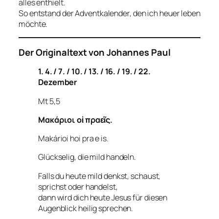
alles enthielt.
So entstand der Adventkalender, den ich heuer leben
möchte.
Der Originaltext von Johannes Paul
1. 4. / 7. / 10. / 13. / 16. / 19. / 22.
Dezember
Mt 5,5
Μακάριοι οἱ πραεῖς.
Makárioi hoi pra e is.
Glückselig, die mild handeln.
Falls du heute mild denkst, schaust,
sprichst oder handelst,
dann wird dich heute Jesus für diesen
Augenblick heilig sprechen.