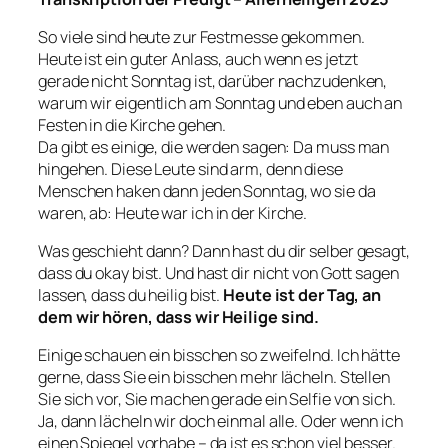
So viele sind heute zur Festmesse gekommen.
Heute ist ein guter Anlass, auch wenn es jetzt
gerade nicht Sonntag ist, darüber nachzudenken,
warum wir eigentlich am Sonntag und eben auch an
Festen in die Kirche gehen.
Da gibt es einige, die werden sagen:
Da muss man
hingehen.
Diese Leute sind arm, denn diese
Menschen haken dann jeden Sonntag, wo sie da
waren, ab:
Heute war ich in der Kirche.
Was geschieht dann? Dann hast du dir selber gesagt,
dass du okay bist. Und hast dir nicht von Gott sagen
lassen, dass du heilig bist.
Heute ist der Tag, an
dem wir hören, dass wir Heilige sind.
Einige schauen ein bisschen so zweifelnd. Ich hätte
gerne, dass Sie ein bisschen mehr lächeln. Stellen
Sie sich vor, Sie machen gerade ein Selfie von sich.
Ja, dann lächeln wir doch einmal alle. Oder wenn ich
einen Spiegel vorhabe – da ist es schon viel besser.