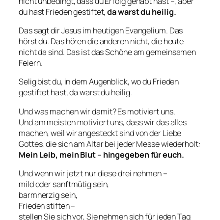
nicht unbedingt, dass du Erfolg gehabt hast –, aber
du hast Frieden gestiftet,
da warst du heilig.
Das sagt dir Jesus im heutigen Evangelium. Das
hörst du. Das hören die anderen nicht, die heute
nicht da sind. Das ist das Schöne am gemeinsamen
Feiern.
Selig bist du, in dem Augenblick, wo du Frieden
gestiftet hast, da warst du heilig.
Und was machen wir damit? Es motiviert uns.
Und am meisten motiviert uns, dass wir das alles
machen, weil wir angesteckt sind von der Liebe
Gottes, die sich am Altar bei jeder Messe wiederholt:
Mein Leib, mein Blut – hingegeben für euch.
Und wenn wir jetzt nur diese drei nehmen –
mild oder sanftmütig sein,
barmherzig sein,
Frieden stiften –
stellen Sie sich vor, Sie nehmen sich für jeden Tag