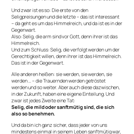
Und zwar ist es so: Die erste von den
Seligpreisungen und die letzte – das ist interessant
– da geht es um das Himmelreich, und da ist es in der
Gegenwart.
Also:
Selig, die arm sind vor Gott, denn ihrer ist das
Himmelreich.
Und zum Schluss:
Selig, die verfolgt werden um der
Gerechtigkeit willen, denn ihrer ist das Himmelreich.
Das ist in der Gegenwart.
Alle anderen heißen:
sie werden, sie werden, sie
werden …
–
die Trauernden werden getröstet
werden
und so weiter. Aber auch diese dazwischen,
in der Zukunft, haben eine eigene Einteilung. Und
zwar ist jedes Zweite eine Tat:
Selig, die mild oder sanftmütig sind
, die sich
also so benehmen.
Und da bin ich ganz sicher, dass jeder von uns
mindestens einmal in seinem Leben sanftmütig war,