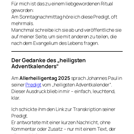
Für mich ist das zu einem liebgewordenen Ritual
geworden:
Am Sonntagnachmittag höre ich diese Predigt, oft
mehrmals.
Manchmal schreibe ich sie ab und veröffentliche sie
auf meiner Seite, um sie mit anderen zu teilen, die
nach dem Evangelium des Lebens fragen.
Der Gedanke des „heiligsten
Adventkalenders“
Am
Allerheiligentag 2025
sprach Johannes Paul in
seiner
Predigt
vom
„heiligsten Adventkalender“
.
Dieser Ausdruck blieb in mir – einfach, leuchtend,
klar.
Ich schickte ihm den Link zur Transkription seiner
Predigt.
Er antwortete mit einer kurzen Nachricht, ohne
Kommentar oder Zusatz – nur mit einem Text, der