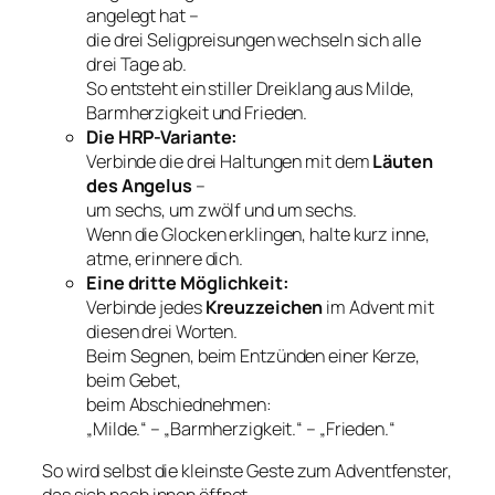
angelegt hat –
die drei Seligpreisungen wechseln sich alle
drei Tage ab.
So entsteht ein stiller Dreiklang aus Milde,
Barmherzigkeit und Frieden.
Die HRP-Variante:
Verbinde die drei Haltungen mit dem
Läuten
des Angelus
–
um sechs, um zwölf und um sechs.
Wenn die Glocken erklingen, halte kurz inne,
atme, erinnere dich.
Eine dritte Möglichkeit:
Verbinde jedes
Kreuzzeichen
im Advent mit
diesen drei Worten.
Beim Segnen, beim Entzünden einer Kerze,
beim Gebet,
beim Abschiednehmen:
„Milde.“ – „Barmherzigkeit.“ – „Frieden.“
So wird selbst die kleinste Geste zum Adventfenster,
das sich nach innen öffnet.