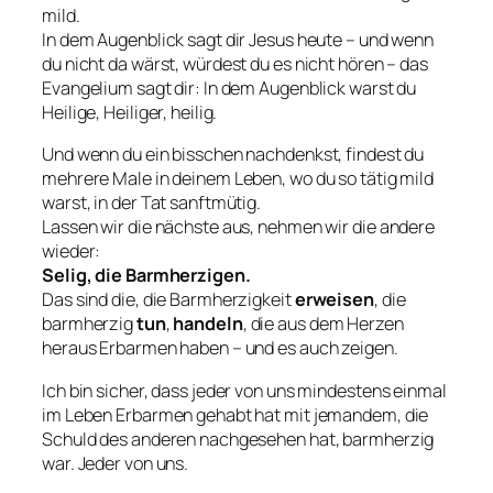
mild.
In dem Augenblick sagt dir Jesus heute – und wenn
du nicht da wärst, würdest du es nicht hören – das
Evangelium sagt dir: In dem Augenblick warst du
Heilige, Heiliger, heilig.
Und wenn du ein bisschen nachdenkst, findest du
mehrere Male in deinem Leben, wo du so tätig mild
warst, in der Tat sanftmütig.
Lassen wir die nächste aus, nehmen wir die andere
wieder:
Selig, die Barmherzigen.
Das sind die, die Barmherzigkeit
erweisen
, die
barmherzig
tun
,
handeln
, die aus dem Herzen
heraus Erbarmen haben – und es auch zeigen.
Ich bin sicher, dass jeder von uns mindestens einmal
im Leben Erbarmen gehabt hat mit jemandem, die
Schuld des anderen nachgesehen hat, barmherzig
war. Jeder von uns.