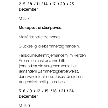
2. 5. / 8. / 11. / 14. / 17. / 20. / 23.
Dezember
Mt 5,7
Μακάριοι οἱ ἐλεήμονες.
Makárioi hoi ele emones.
Glückselig, die barmherzig handeln.
Falls du heute mit jemandem im Herzen
Erbarmen hast und ihm hilfst,
jemandem ein Vergehen verzeihst,
jemandem Barmherzigkeit erweist,
dann wird dich heute Jesus für diesen
Augenblick heilig sprechen.
3. 6. / 9. / 12. / 15. / 18. / 21. / 24.
Dezember
Mt 5,9