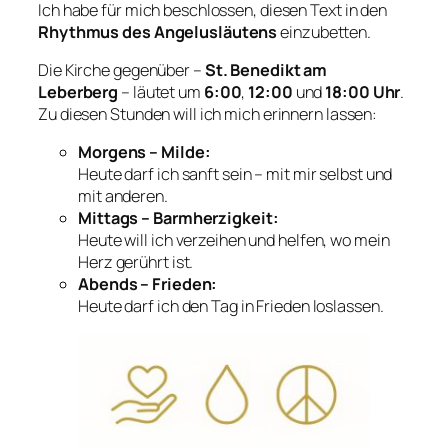
Ich habe für mich beschlossen, diesen Text in den
Rhythmus des Angelusläutens
einzubetten.
Die Kirche gegenüber –
St. Benedikt am
Leberberg
– läutet um
6:00
,
12:00
und
18:00 Uhr
.
Zu diesen Stunden will ich mich erinnern lassen:
Morgens – Milde:
Heute darf ich sanft sein – mit mir selbst und
mit anderen.
Mittags – Barmherzigkeit:
Heute will ich verzeihen und helfen, wo mein
Herz gerührt ist.
Abends – Frieden:
Heute darf ich den Tag in Frieden loslassen.