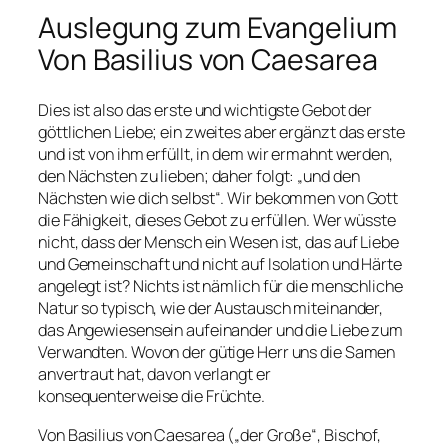
Auslegung zum Evangelium
Von Basilius von Caesarea
Dies ist also das erste und wichtigste Gebot der
göttlichen Liebe; ein zweites aber ergänzt das erste
und ist von ihm erfüllt, in dem wir ermahnt werden,
den Nächsten zu lieben; daher folgt: „und den
Nächsten wie dich selbst“. Wir bekommen von Gott
die Fähigkeit, dieses Gebot zu erfüllen. Wer wüsste
nicht, dass der Mensch ein Wesen ist, das auf Liebe
und Gemeinschaft und nicht auf Isolation und Härte
angelegt ist? Nichts ist nämlich für die menschliche
Natur so typisch, wie der Austausch miteinander,
das Angewiesensein aufeinander und die Liebe zum
Verwandten. Wovon der gütige Herr uns die Samen
anvertraut hat, davon verlangt er
konsequenterweise die Früchte.
Von Basilius von Caesarea („der Große“, Bischof,