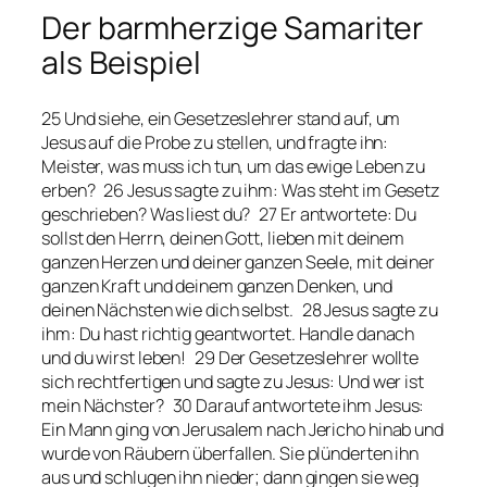
Der barmherzige Samariter
als Beispiel
25 Und siehe, ein Gesetzeslehrer stand auf, um
Jesus auf die Probe zu stellen, und fragte ihn:
Meister, was muss ich tun, um das ewige Leben zu
erben? 26 Jesus sagte zu ihm: Was steht im Gesetz
geschrieben? Was liest du? 27 Er antwortete: Du
sollst den Herrn, deinen Gott, lieben mit deinem
ganzen Herzen und deiner ganzen Seele, mit deiner
ganzen Kraft und deinem ganzen Denken, und
deinen Nächsten wie dich selbst. 28 Jesus sagte zu
ihm: Du hast richtig geantwortet. Handle danach
und du wirst leben! 29 Der Gesetzeslehrer wollte
sich rechtfertigen und sagte zu Jesus: Und wer ist
mein Nächster? 30 Darauf antwortete ihm Jesus:
Ein Mann ging von Jerusalem nach Jericho hinab und
wurde von Räubern überfallen. Sie plünderten ihn
aus und schlugen ihn nieder; dann gingen sie weg