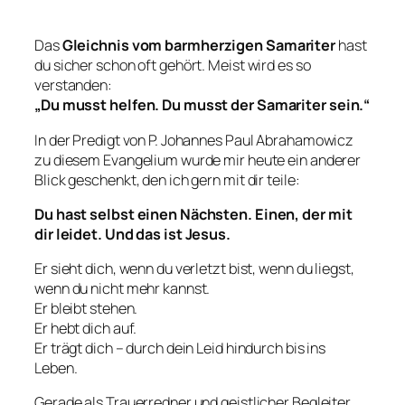
Das
Gleichnis vom barmherzigen Samariter
hast
du sicher schon oft gehört. Meist wird es so
verstanden:
„Du musst helfen. Du musst der Samariter sein.“
In der Predigt von P. Johannes Paul Abrahamowicz
zu diesem Evangelium wurde mir heute ein anderer
Blick geschenkt, den ich gern mit dir teile:
Du hast selbst einen Nächsten. Einen, der mit
dir leidet. Und das ist Jesus.
Er sieht dich, wenn du verletzt bist, wenn du liegst,
wenn du nicht mehr kannst.
Er bleibt stehen.
Er hebt dich auf.
Er trägt dich – durch dein Leid hindurch bis ins
Leben.
Gerade als Trauerredner und geistlicher Begleiter