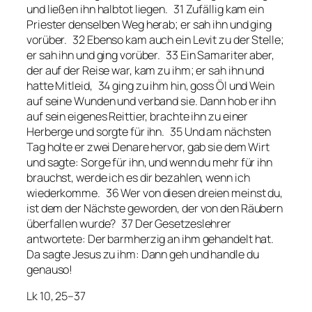
und ließen ihn halbtot liegen. 31 Zufällig kam ein
Priester denselben Weg herab; er sah ihn und ging
vorüber. 32 Ebenso kam auch ein Levit zu der Stelle;
er sah ihn und ging vorüber. 33 Ein Samariter aber,
der auf der Reise war, kam zu ihm; er sah ihn und
hatte Mitleid, 34 ging zu ihm hin, goss Öl und Wein
auf seine Wunden und verband sie. Dann hob er ihn
auf sein eigenes Reittier, brachte ihn zu einer
Herberge und sorgte für ihn. 35 Und am nächsten
Tag holte er zwei Denare hervor, gab sie dem Wirt
und sagte: Sorge für ihn, und wenn du mehr für ihn
brauchst, werde ich es dir bezahlen, wenn ich
wiederkomme. 36 Wer von diesen dreien meinst du,
ist dem der Nächste geworden, der von den Räubern
überfallen wurde? 37 Der Gesetzeslehrer
antwortete: Der barmherzig an ihm gehandelt hat.
Da sagte Jesus zu ihm: Dann geh und handle du
genauso!
Lk 10, 25–37